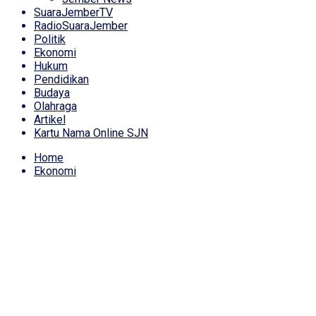
SuaraJemberTV
RadioSuaraJember
Politik
Ekonomi
Hukum
Pendidikan
Budaya
Olahraga
Artikel
Kartu Nama Online SJN
Home
Ekonomi