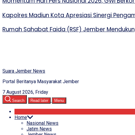
Momentum Hari Pers Nasional 2026, GWI Berko
Kapolres Madiun Kota Apresiasi Sinergi Peng
Rumah Sahabat Faida (RSF) Jember Mendukung
Suara Jember News
Portal Beritanya Masyarakat Jember
7 August 2026, Friday
Search
Read later
Menu
Home
Nasional News
Jatim News
Jember News