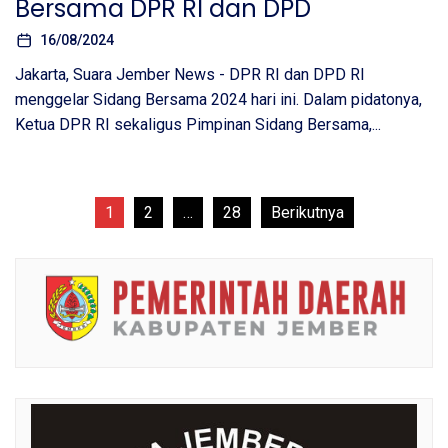
Bersama DPR RI dan DPD
16/08/2024
Jakarta, Suara Jember News - DPR RI dan DPD RI
menggelar Sidang Bersama 2024 hari ini. Dalam pidatonya,
Ketua DPR RI sekaligus Pimpinan Sidang Bersama,...
Paginasi
1
2
…
28
Berikutnya
pos