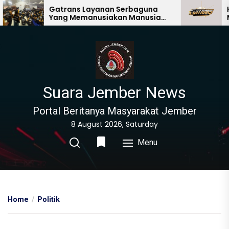
Skip
Gatrans Layanan Serbaguna
Hadirnya S
Yang Memanusiakan Manusia
Multi Manf
to
Lain
the
content
Suara Jember News
Portal Beritanya Masyarakat Jember
8 August 2026, Saturday
Menu
Home
Politik