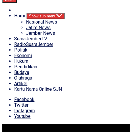
Home
Show sub menu
Nasional News
Jatim News
Jember News
SuaraJemberTV
RadioSuaraJember
Politik
Ekonomi
Hukum
Pendidikan
Budaya
Olahraga
Artikel
Kartu Nama Online SJN
Facebook
Twitter
Instagram
Youtube