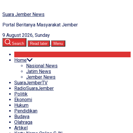
Suara Jember News
Portal Beritanya Masyarakat Jember
9 August 2026, Sunday
Search
Read later
Menu
Home
Nasional News
Jatim News
Jember News
SuaraJemberTV
RadioSuaraJember
Politik
Ekonomi
Hukum
Pendidikan
Budaya
Olahraga
Artikel