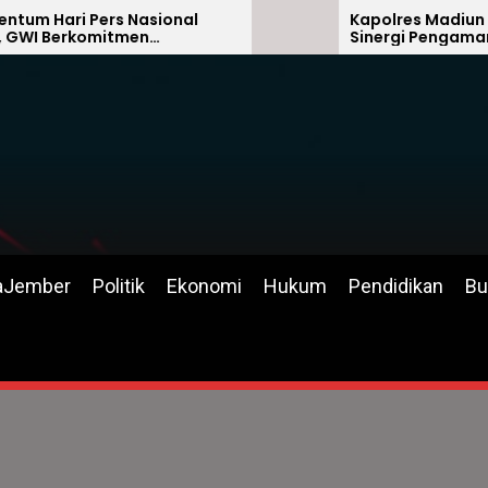
Pers Nasional
Kapolres Madiun Kota Apres
Sinergi Pengamanan Parap
tawan yang
Luhur PSHT 2026
 Beretika
aJember
Politik
Ekonomi
Hukum
Pendidikan
Bu