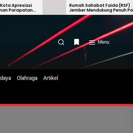
iasi
Rumah Sahabat Faida (RSF)
atan
Jember Mendukung Penuh Polri
Berada di Bawah Kepimpinan
Langsung Presiden
Menu
daya
Olahraga
Artikel