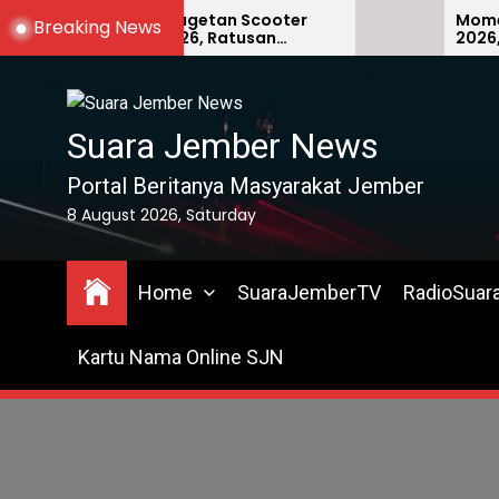
Skip
arakkan Magetan Scooter
Momentum Hari 
Breaking News
andang 2026, Ratusan
2026, GWI Berkomitmen
to
teris Padati GOR Ki Mageti
Melahirkan War
the
Profesional dan
content
Suara Jember News
Portal Beritanya Masyarakat Jember
8 August 2026, Saturday
Home
SuaraJemberTV
RadioSuar
Kartu Nama Online SJN