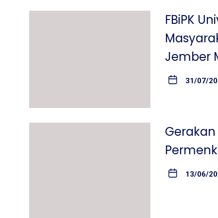
FBiPK Un
Masyara
Jember M
31/07/2
Gerakan 
Permenko
13/06/2