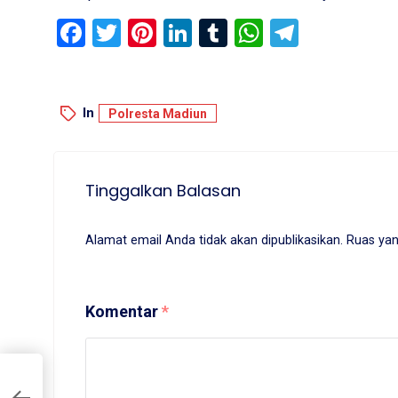
Facebook
Twitter
Pinterest
LinkedIn
Tumblr
WhatsApp
Telegr
In
Polresta Madiun
Tinggalkan Balasan
Alamat email Anda tidak akan dipublikasikan.
Ruas yan
Komentar
*