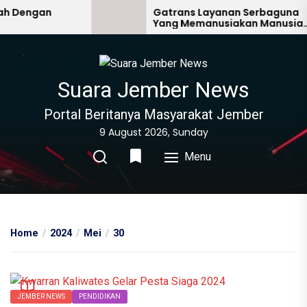
Skip
Dengan
Gatrans Layanan Serbaguna
Yang Memanusiakan Manusia
to
Lain
the
content
Suara Jember News
Portal Beritanya Masyarakat Jember
9 August 2026, Sunday
Menu
Home
2024
Mei
30
JEMBER NEWS
PENDIDIKAN