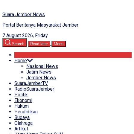
Suara Jember News
Portal Beritanya Masyarakat Jember
7 August 2026, Friday
Search
Read later
Menu
Home
Nasional News
Jatim News
Jember News
SuaraJemberTV
RadioSuaraJember
Politik
Ekonomi
Hukum
Pendidikan
Budaya
Olahraga
Artikel