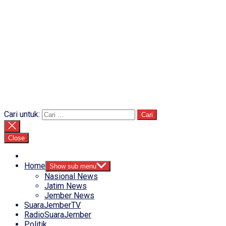
Cari untuk:
Close
Home
Show sub menu
Nasional News
Jatim News
Jember News
SuaraJemberTV
RadioSuaraJember
Politik