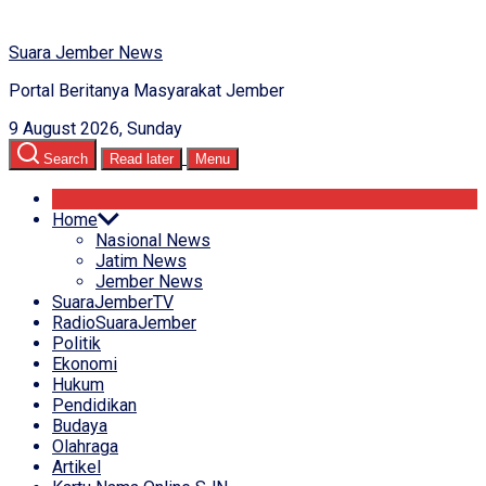
Suara Jember News
Portal Beritanya Masyarakat Jember
9 August 2026, Sunday
Search
Read later
Menu
Home
Nasional News
Jatim News
Jember News
SuaraJemberTV
RadioSuaraJember
Politik
Ekonomi
Hukum
Pendidikan
Budaya
Olahraga
Artikel