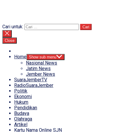
Cari untuk:
Close
Home
Show sub menu
Nasional News
Jatim News
Jember News
SuaraJemberTV
RadioSuaraJember
Politik
Ekonomi
Hukum
Pendidikan
Budaya
Olahraga
Artikel
Kartu Nama Online SJN