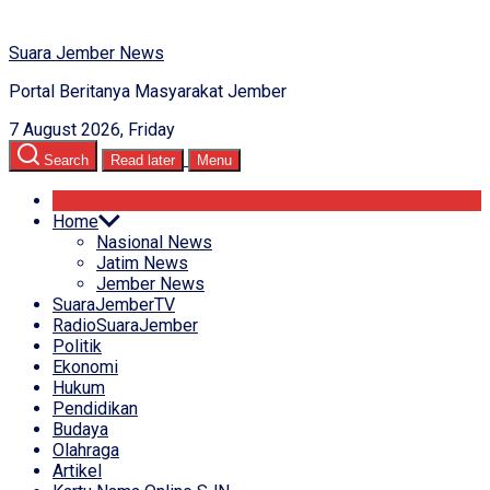
Suara Jember News
Portal Beritanya Masyarakat Jember
7 August 2026, Friday
Search
Read later
Menu
Home
Nasional News
Jatim News
Jember News
SuaraJemberTV
RadioSuaraJember
Politik
Ekonomi
Hukum
Pendidikan
Budaya
Olahraga
Artikel