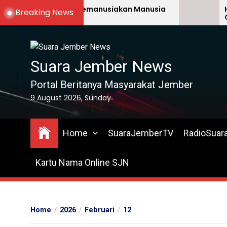
Skip
Gatrans Memanusiakan Manusia
Hidup
Breaking News
Lain
GATR
to
the
content
Suara Jember News
Portal Beritanya Masyarakat Jember
9 August 2026, Sunday
Home
SuaraJemberTV
RadioSuar
Kartu Nama Online SJN
Home
2026
Februari
12