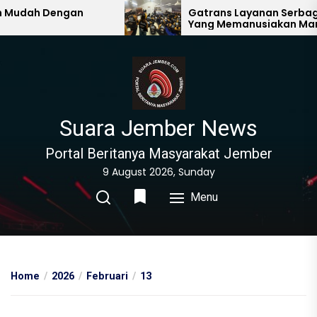
Skip
h Dengan
Gatrans Layanan Serbaguna
Yang Memanusiakan Manusia
to
Lain
the
content
Suara Jember News
Portal Beritanya Masyarakat Jember
9 August 2026, Sunday
Menu
Home
2026
Februari
13