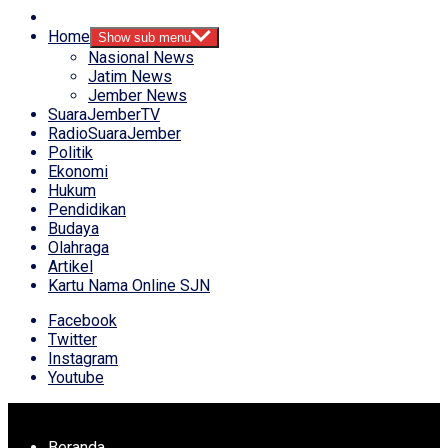
Home
Show sub menu
Nasional News
Jatim News
Jember News
SuaraJemberTV
RadioSuaraJember
Politik
Ekonomi
Hukum
Pendidikan
Budaya
Olahraga
Artikel
Kartu Nama Online SJN
Facebook
Twitter
Instagram
Youtube
Beranda