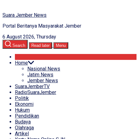
Suara Jember News
Portal Beritanya Masyarakat Jember
6 August 2026, Thursday
Search
Read later
Menu
Home
Nasional News
Jatim News
Jember News
SuaraJemberTV
RadioSuaraJember
Politik
Ekonomi
Hukum
Pendidikan
Budaya
Olahraga
Artikel