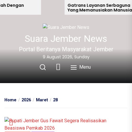
Skip
h Dengan
Gatrans Layanan Serbaguna
Yang Memanusiakan Manusia
to
Lain
the
content
Suara Jember News
Portal Beritanya Masyarakat Jember
9 August 2026, Sunday
Menu
Home
2026
Maret
28