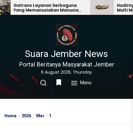
Skip
Gatrans Layanan Serbaguna
Hadirnya Seb
Yang Memanusiakan Manusia
Multi Manfaat
to
Lain
the
content
Suara Jember News
Portal Beritanya Masyarakat Jember
6 August 2026, Thursday
Menu
Home
2026
Mei
1