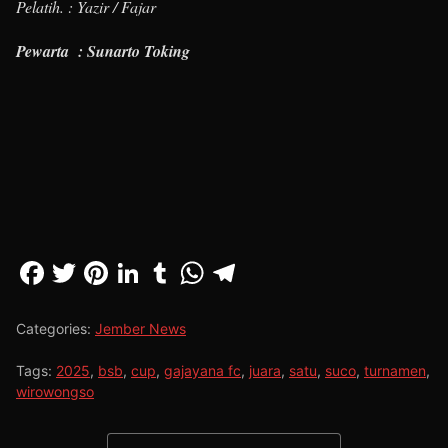
Pelatih. : Yazir / Fajar
Pewarta : Sunarto Toking
Categories:
Jember News
Tags:
2025
,
bsb
,
cup
,
gajayana fc
,
juara
,
satu
,
suco
,
turnamen
,
wirowongso