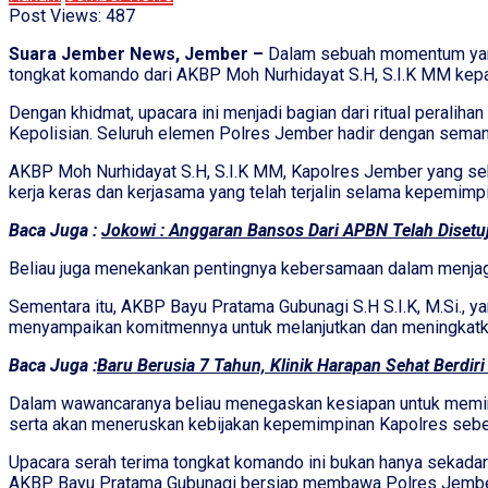
Post Views:
487
Suara Jember News, Jember –
Dalam sebuah momentum yang 
tongkat komando dari AKBP Moh Nurhidayat S.H, S.I.K MM kepa
Dengan khidmat, upacara ini menjadi bagian dari ritual peral
Kepolisian. Seluruh elemen Polres Jember hadir dengan semang
AKBP Moh Nurhidayat S.H, S.I.K MM, Kapolres Jember yang se
kerja keras dan kerjasama yang telah terjalin selama kepemimp
Baca Juga :
Jokowi : Anggaran Bansos Dari APBN Telah Disetu
Beliau juga menekankan pentingnya kebersamaan dalam menjag
Sementara itu, AKBP Bayu Pratama Gubunagi S.H S.I.K, M.Si.,
menyampaikan komitmennya untuk melanjutkan dan meningkatka
Baca Juga :
Baru Berusia 7 Tahun, Klinik Harapan Sehat Berdir
Dalam wawancaranya beliau menegaskan kesiapan untuk memimpi
serta akan meneruskan kebijakan kepemimpinan Kapolres seb
Upacara serah terima tongkat komando ini bukan hanya sekadar
AKBP Bayu Pratama Gubunagi bersiap membawa Polres Jember 