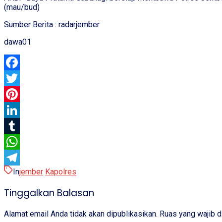
(mau/bud)
Sumber Berita : radarjember
dawa01
Facebook
Twitter
Pinterest
LinkedIn
Tumblr
WhatsApp
In
jember
Kapolres
Telegram
Tinggalkan Balasan
Alamat email Anda tidak akan dipublikasikan.
Ruas yang wajib d