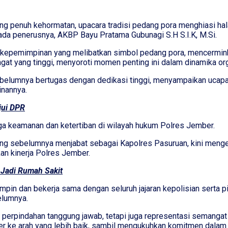
penuh kehormatan, upacara tradisi pedang pora menghiasi hala
da penerusnya, AKBP Bayu Pratama Gubunagi S.H S.I.K, M.Si.
ihan kepemimpinan yang melibatkan simbol pedang pora, mencerm
at yang tinggi, menyoroti momen penting ini dalam dinamika org
belumnya bertugas dengan dedikasi tinggi, menyampaikan ucapa
inannya.
jui DPR
a keamanan dan ketertiban di wilayah hukum Polres Jember.
 yang sebelumnya menjabat sebagai Kapolres Pasuruan, kini me
n kinerja Polres Jember.
i Jadi Rumah Sakit
n dan bekerja sama dengan seluruh jajaran kepolisian serta pi
elumnya.
 perpindahan tanggung jawab, tetapi juga representasi semanga
ke arah yang lebih baik, sambil mengukuhkan komitmen dalam