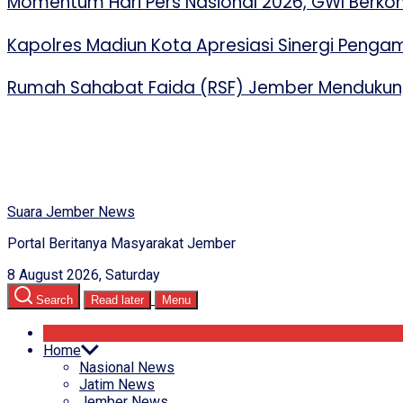
Momentum Hari Pers Nasional 2026, GWI Berko
Kapolres Madiun Kota Apresiasi Sinergi Peng
Rumah Sahabat Faida (RSF) Jember Mendukung
Suara Jember News
Portal Beritanya Masyarakat Jember
8 August 2026, Saturday
Search
Read later
Menu
Home
Nasional News
Jatim News
Jember News