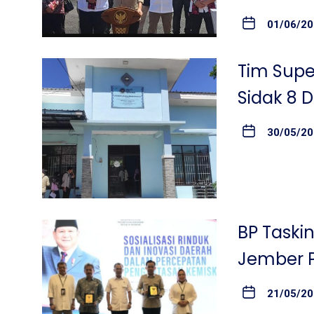
01/06/2
Tim Supe
Sidak 8 
30/05/2
BP Taski
Jember P
21/05/2