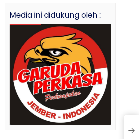
Media ini didukung oleh :
M
D
I