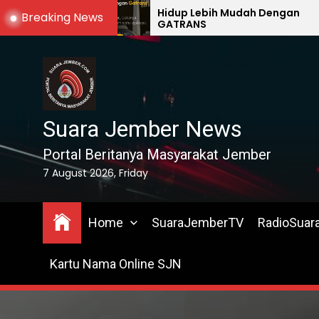
Skip
Hidup Lebih Mudah Dengan
G
Breaking News
GATRANS
M
to
the
content
Suara Jember News
Portal Beritanya Masyarakat Jember
7 August 2026, Friday
Home
SuaraJemberTV
RadioSuar
Kartu Nama Online SJN