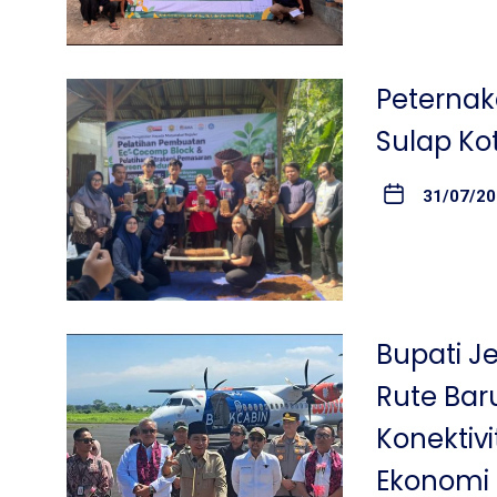
Peterna
Sulap Ko
31/07/2
Bupati J
Rute Ba
Konektiv
Ekonomi