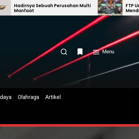
uah Perusahan Multi
FTP Universitas Jember
Mendukung Kolaborasi Pe
Strategis CiCoFest 2026.
Menu
daya
Olahraga
Artikel