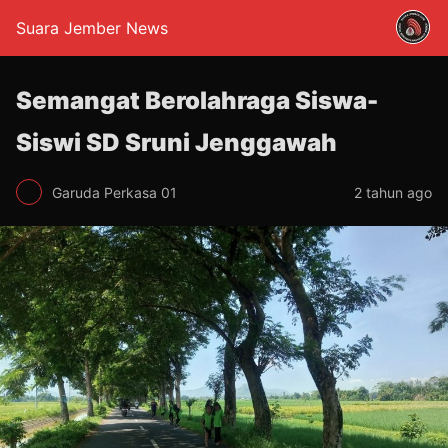
Suara Jember News
Semangat Berolahraga Siswa-
Siswi SD Sruni Jenggawah
Garuda Perkasa 01
2 tahun ago