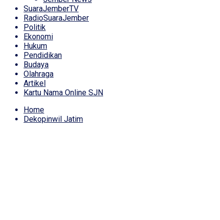
SuaraJemberTV
RadioSuaraJember
Politik
Ekonomi
Hukum
Pendidikan
Budaya
Olahraga
Artikel
Kartu Nama Online SJN
Home
Dekopinwil Jatim