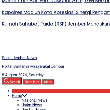
Momentum Hari Pers Nasional 2026, GWI Berko
Kapolres Madiun Kota Apresiasi Sinergi Peng
Rumah Sahabat Faida (RSF) Jember Mendukung
Suara Jember News
Portal Beritanya Masyarakat Jember
8 August 2026, Saturday
Search
Read later
Menu
Home
Nasional News
Jatim News
Jember News