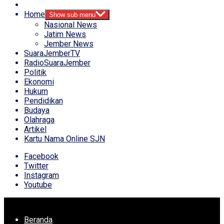
Home
Show sub menu
Nasional News
Jatim News
Jember News
SuaraJemberTV
RadioSuaraJember
Politik
Ekonomi
Hukum
Pendidikan
Budaya
Olahraga
Artikel
Kartu Nama Online SJN
Facebook
Twitter
Instagram
Youtube
Beranda