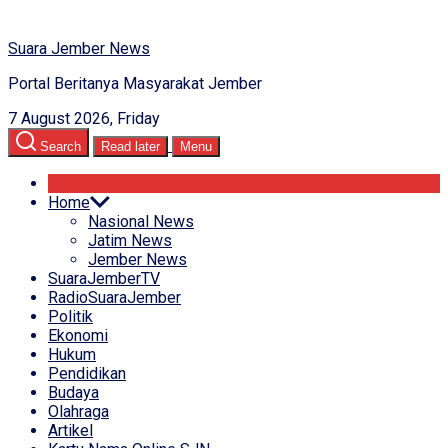
Suara Jember News
Portal Beritanya Masyarakat Jember
7 August 2026, Friday
Search
Read later
Menu
Home
Nasional News
Jatim News
Jember News
SuaraJemberTV
RadioSuaraJember
Politik
Ekonomi
Hukum
Pendidikan
Budaya
Olahraga
Artikel