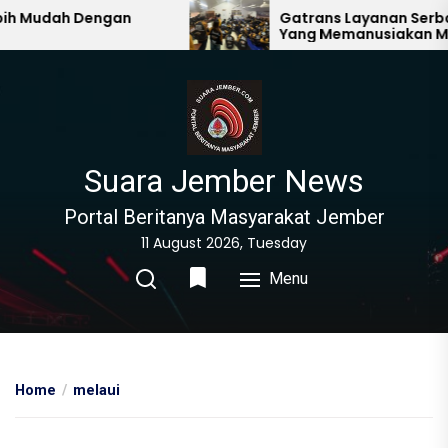
Skip
 Mudah Dengan
Gatrans Layanan Serbagu
Yang Memanusiakan Manu
to
Lain
the
content
Suara Jember News
Portal Beritanya Masyarakat Jember
11 August 2026, Tuesday
Menu
Home
melaui