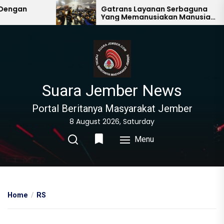
Skip
gan
Gatrans Layanan Serbaguna
Yang Memanusiakan Manusia
to
Lain
the
content
Suara Jember News
Portal Beritanya Masyarakat Jember
8 August 2026, Saturday
Menu
Home
RS