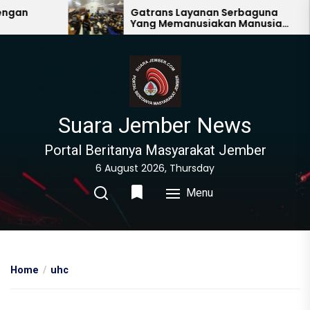
Skip
Gatrans Layanan Serbaguna
Yang Memanusiakan Manusia
to
Lain
the
content
Suara Jember News
Portal Beritanya Masyarakat Jember
6 August 2026, Thursday
Menu
Home
uhc