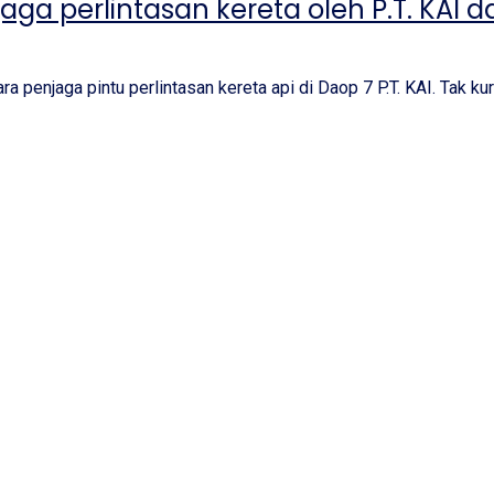
a perlintasan kereta oleh P.T. KAI d
 penjaga pintu perlintasan kereta api di Daop 7 P.T. KAI. Tak ku