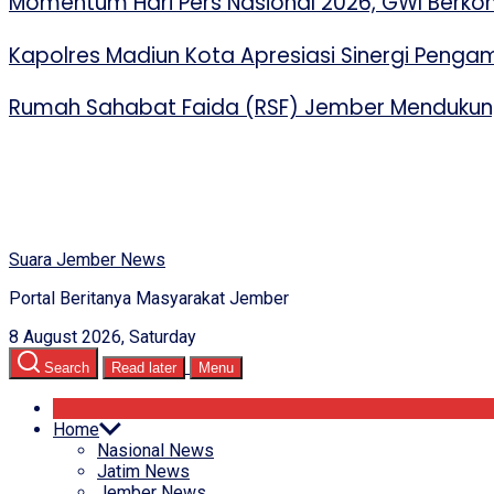
Momentum Hari Pers Nasional 2026, GWI Berko
Kapolres Madiun Kota Apresiasi Sinergi Peng
Rumah Sahabat Faida (RSF) Jember Mendukung
Suara Jember News
Portal Beritanya Masyarakat Jember
8 August 2026, Saturday
Search
Read later
Menu
Home
Nasional News
Jatim News
Jember News