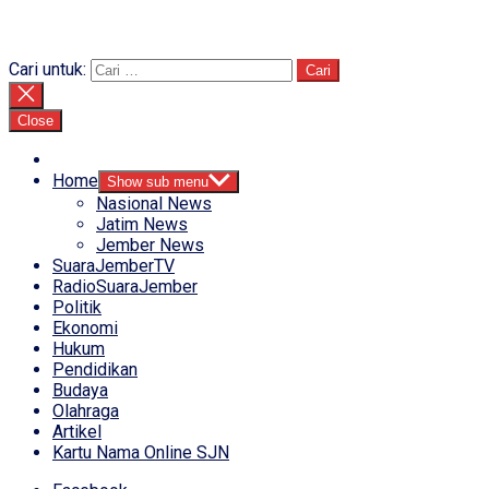
Cari untuk:
Close
Home
Show sub menu
Nasional News
Jatim News
Jember News
SuaraJemberTV
RadioSuaraJember
Politik
Ekonomi
Hukum
Pendidikan
Budaya
Olahraga
Artikel
Kartu Nama Online SJN