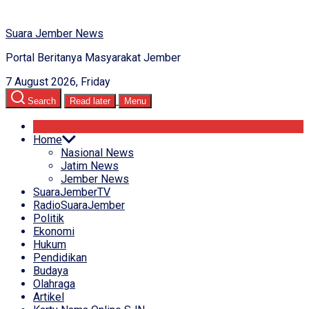
Suara Jember News
Portal Beritanya Masyarakat Jember
7 August 2026, Friday
Search
Read later
Menu
Home
Nasional News
Jatim News
Jember News
SuaraJemberTV
RadioSuaraJember
Politik
Ekonomi
Hukum
Pendidikan
Budaya
Olahraga
Artikel