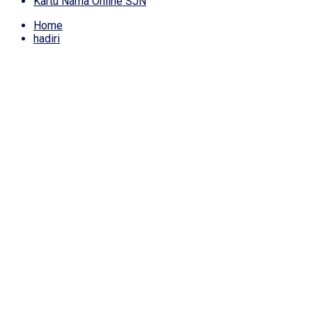
Kartu Nama Online SJN
Home
hadiri